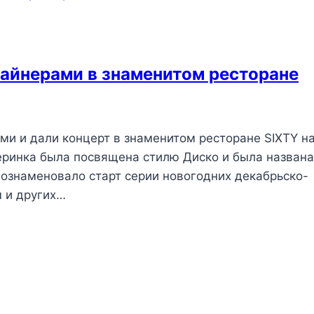
лайнерами в знаменитом ресторане
ами и дали концерт в знаменитом ресторане SIXTY н
еринка была посвящена стилю Диско и была названа
и ознаменовало старт серии новогодних декабрьско-
ы и других…