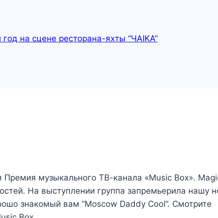
 год на сцене ресторана-яхты “ЧАIKA”
 Премия музыкального ТВ-канала «Music Box». Magi
остей. На выступлении группа запремьерила нашу 
орошо знакомый вам “Moscow Daddy Cool”. Смотрите
usic Box….