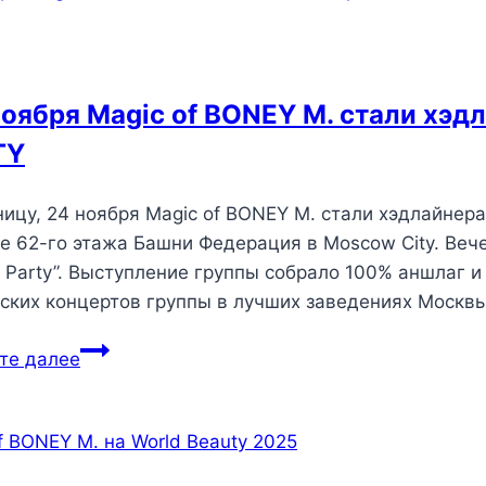
ноября Magic of BONEY M. стали хэд
TY
ницу, 24 ноября Magic of BONEY M. стали хэдлайнер
е 62-го этажа Башни Федерация в Moscow City. Веч
o Party”. Выступление группы собрало 100% аншлаг 
ских концертов группы в лучших заведениях Москв
те далее