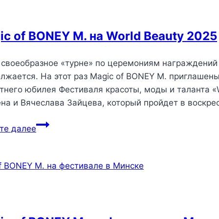
ic of BONEY M. на World Beauty 2025
своеобразное «турне» по церемониям награждений 
лжается. На этот раз Magic of BONEY M. приглаше
тнего юбилея Фестиваля красоты, моды и таланта «W
на и Вячеслава Зайцева, который пройдет в воскре
те далее