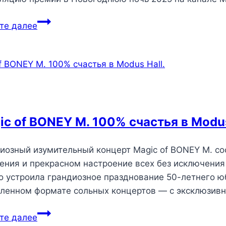
те далее
ic of BONEY M. 100% счастья в Modus
иозный изумительный концерт Magic of BONEY M. сос
ения и прекрасном настроение всех без исключения 
о устроила грандиозное празднование 50-летнего юб
ленном формате сольных концертов — с эксклюзив
те далее