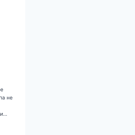
ре
па не
 и…